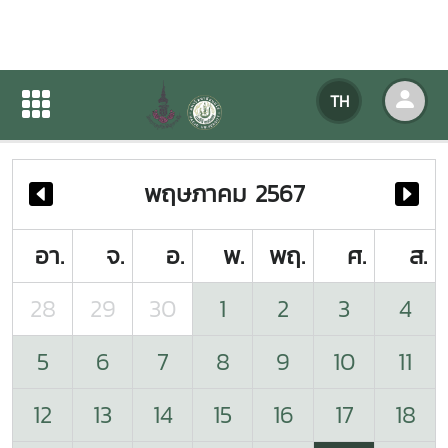
ปฏิทินกิจกรรมของหน่วยงาน
TH
หน้าแรก
ปฏิทินกิจกรรมของหน่วยงาน
พฤษภาคม 2567
อา.
จ.
อ.
พ.
พฤ.
ศ.
ส.
28
29
30
1
2
3
4
5
6
7
8
9
10
11
12
13
14
15
16
17
18