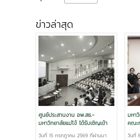
ข่าวล่าสุด
ศูนย์ประสานงาน อพ.สธ.-
มหาวิ
มหาวิทยาลัยแม่โจ้ ได้รับเชิญเข้า
คณะก
บรรยายและสาธิต การสำรวจและ
อนุรั
วันที่ 15 กรกฎาคม 2569 ที่ผ่านมา
วันที
จัดทำฐานทรัพยากรท้องถิ่น 9 ใบ
จากพ