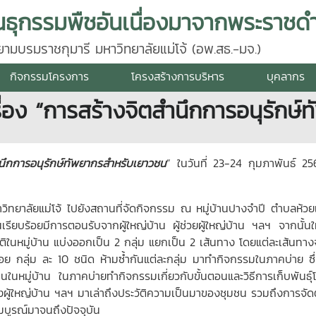
นธุกรรมพืชอันเนื่องมาจากพระราชดำ
มบรมราชกุมารี มหาวิทยาลัยแม่โจ้ (อพ.สธ.-มจ.)
กิจกรรมโครงการ
โครงสร้างการบริหาร
บุคลากร
ื่อง “การสร้างจิตสำนึกการอนุรักษ
นึกการอนุรักษ์ทัพยากรสำหรับเยาวชน
” ในวันที่ 23-24 กุมภาพันธ์ 2
าลัยแม่โจ้ ไปยังสถานที่จัดกิจกรรม ณ หมู่บ้านปางจำปี ตำบลห้วยแก
้านเรียบร้อยมีการตอนรับจากผู้ใหญ่บ้าน ผู้ช่วยผู้ใหญ่บ้าน ฯลฯ จากนั้
นหมู่บ้าน แบ่งออกเป็น 2 กลุ่ม แยกเป็น 2 เส้นทาง โดยแต่ละเส้นทางจะมีว
งน้อย กลุ่ม ละ 10 ชนิด ห้ามซ้ำกันแต่ละกลุ่ม มาทำกิจกรรมในภาคบ่าย ซึ่
นหมู่บ้าน ในภาคบ่ายทำกิจกรรมเกี่ยวกับขั้นตอนและวิธีการเก็บพันธุ
วงผู้ใหญ่บ้าน ฯลฯ มาเล่าถึงประวัติความเป็นมาของชุมชน รวมถึงการจัด
ความอุดมสมบูรณ์มาจนถึงปัจจุบัน