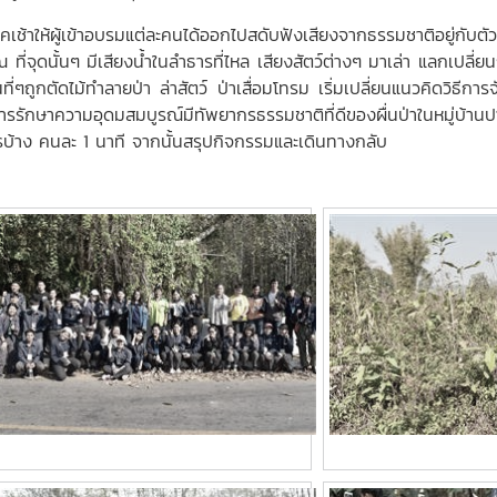
้าให้ผู้เข้าอบรมแต่ละคนได้ออกไปสดับฟังเสียงจากธรรมชาติอยู่กับตัวเ
ที่จุดนั้นๆ มีเสียงน้ำในลำธารที่ไหล เสียงสัตว์ต่างๆ มาเล่า แลกเปลี่ยน
ี่ๆถูกตัดไม้ทำลายป่า ล่าสัตว์ ป่าเสื่อมโทรม เริ่มเปลี่ยนแนวคิดวิธีกา
ารรักษาความอุดมสมบูรณ์มีทัพยากรธรรมชาติที่ดีของผื่นป่าในหมู่บ้านปา
อะไรบ้าง คนละ 1 นาที จากนั้นสรุปกิจกรรมและเดินทางกลับ