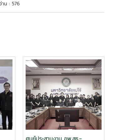
อ่าน : 576
ศูนย์ประสานงาน อพ.สธ.-