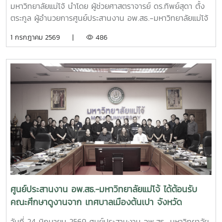
ดำเนินงานการจัดการประชุมวิชาการและนิทรรศการ ครั้งที่ 12
มหาวิทยาลัยแม่โจ้ นำโดย ผู้ช่วยศาสตราจารย์ ดร.ทิพย์สุดา ตั้ง
ทรัพยากรไทย : หวนดูทรัพย์สิ่งสินตน สรุปผลการดำเนินงาน
ตระกูล ผู้อำนวยการศูนย์ประสานงาน อพ.สธ.-มหาวิทยาลัยแม่โจ้
ของศูนย์ประสานงาน อพ.สธ.-มหาวิทยาลัยแม่โจ้ ประจำ
และดร.อนุวัฒน์ จรัสรัตนไพบูลย์รองคณบดี มหาวิทยาลัยแม่โจ้-
1 กรกฎาคม 2569 |
486
ปีงบประมาณ 2568 - 2569 รวมทั้งการนำเสนอแผนแม่บท
แพร่ เฉลิมพระเกียรติ ได้เข้าร่วม ประชุมเชิงปฏิบัติการ เรื่อง การ
เฉลิมพระเกียรติระยะห้าปีที่ 8 (พ.ศ. 2570–2574) โครงการ
แลกเปลี่ยนเรียนรู้ระหว่างเครือข่าย C-อพ.สธ. ประจำ
อนุรักษ์พันธุกรรมพืชอันเนื่องมาจากพระราชดำริ สมเด็จพระเทพ
ปีงบประมาณ พ.ศ. 2569ณ โรงแรมอมารีดอนเมือง แอร์พอร์ต
รัตนราชสุดาฯ สยามบรมราชกุมารี สนองพระราชดำริ โดย
กรุงเทพมหานคร
มหาวิทยาลัยแม่โจ้ เพื่อใช้เป็นกรอบแนวทางในการขับเคลื่อนการ
ดำเนินงานของมหาวิทยาลัยแม่โจ้ให้เป็นไปตามแนวพระราชดำริ
และนโยบายของโครงการ อพ.สธ. อย่างมีประสิทธิภาพและต่อ
เนื่อง
ศูนย์ประสานงาน อพ.สธ.-มหาวิทยาลัยแม่โจ้ ได้ต้อนรับ
คณะศึกษาดูงานจาก เทศบาลเมืองต้นเปา จังหวัด
เชียงใหม่
วันที่ 24 มิถุนายน 2569 ศูนย์ประสานงาน อพ.สธ.-มหาวิทยาลัย