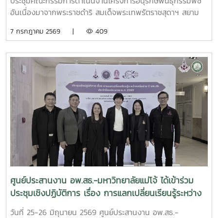
ประชุมคณะกรรมการดำเนินงานโครงการอนุรักษ์พันธุกรรมพืช
อันเนื่องมาจากพระราชดำริ สมเด็จพระเทพรัตราชสุดาฯ สยาม
บรมราชกุมารี มหาวิทยาลัยแม่โจ้ (อพ.สธ.-มจ.) ครั้งที่ 1/2569
7 กรกฎาคม 2569 |
409
ณ ห้องประชุมรวงผึ้ง ชั้น 5 อาคารสำนักงานมหาวิทยาลัย
มหาวิทยาลัยแม่โจ้ โดยมี รศ.ดร.วีระพล ทองมา อธิการบดี
มหาวิทยาลัยแม่โจ้ ประธานคณะกรรมการดำเนินงานฯ เป็น
ประธานการประชุม และได้รับเกียรติจาก นายพรชัย จุฑามาศ รอง
ผู้อำนวยการ อพ.สธ. และ ดร.ปิยรัษฎ์ ปริญญาพงษ์ เจริญทรัพย์
ผู้ช่วยผู้อำนวยการ อพ.สธ./เลขานุการคณะกรรมการ อพ.สธ.เข้า
ร่วมการประชุม โดยมี ผศ.ดร.ทิพย์สุดา ตั้งตระกูล ผู้อำนวยการ
ศูนย์ประสานงาน อพ.สธ.-มหาวิทยาลัยแม่โจ้ และผศ.ดร.เยาวนิตย์
ธาราฉาย รองผู้อำนวยการศูนย์ประสานงาน อพ.สธ.-
มหาวิทยาลัยแม่โจ้ หน้าที่เป็นฝ่ายเลขานุการการประชุม การ
ประชุมครั้งนี้มีคณะกรรมการดำเนินงานโครงการ อพ.สธ.-มจ.
ประกอบด้วย รองอธิการบดี ผู้ช่วยอธิการบดี คณบดี และผู้
อำนวยการสำนักวิจัยและส่งเสริมวิชาการการเกษตร เข้าร่วม
ศูนย์ประสานงาน อพ.สธ.-มหาวิทยาลัยแม่โจ้ ได้เข้าร่วม
ประชุมรวมทั้งสิ้น 32 ท่าน โดยเข้าร่วม ณ ห้องประชุม จำนวน
ประชุมเชิงปฏิบัติการ เรื่อง การแลกเปลี่ยนเรียนรู้ระหว่าง
28 ท่าน และผ่านระบบประชุมออนไลน์ Zoom Meeting จำนวน
เครือข่าย C-อพ.สธ. ประจำปีงบประมาณ พ.ศ. 2569
4 ท่าน ซึ่งในการประชุมครั้งนี้มีวาระสำคัญ อาทิเช่น สรุปผลการ
วันที่ 25-26 มิถุนายน 2569 ศูนย์ประสานงาน อพ.สธ.-