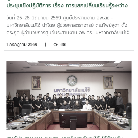
ประชุมรวมทั้งสิ้น 32 ท่าน โดยเข้าร่วม ณ ห้องประชุม จำนวน
ประชุมเชิงปฏิบัติการ เรื่อง การแลกเปลี่ยนเรียนรู้ระหว่าง
28 ท่าน และผ่านระบบประชุมออนไลน์ Zoom Meeting จำนวน
เครือข่าย C-อพ.สธ. ประจำปีงบประมาณ พ.ศ. 2569
4 ท่าน ซึ่งในการประชุมครั้งนี้มีวาระสำคัญ อาทิเช่น สรุปผลการ
วันที่ 25-26 มิถุนายน 2569 ศูนย์ประสานงาน อพ.สธ.-
ดำเนินงานการจัดการประชุมวิชาการและนิทรรศการ ครั้งที่ 12
มหาวิทยาลัยแม่โจ้ นำโดย ผู้ช่วยศาสตราจารย์ ดร.ทิพย์สุดา ตั้ง
ทรัพยากรไทย : หวนดูทรัพย์สิ่งสินตน สรุปผลการดำเนินงาน
ตระกูล ผู้อำนวยการศูนย์ประสานงาน อพ.สธ.-มหาวิทยาลัยแม่โจ้
ของศูนย์ประสานงาน อพ.สธ.-มหาวิทยาลัยแม่โจ้ ประจำ
และดร.อนุวัฒน์ จรัสรัตนไพบูลย์รองคณบดี มหาวิทยาลัยแม่โจ้-
1 กรกฎาคม 2569 |
436
ปีงบประมาณ 2568 - 2569 รวมทั้งการนำเสนอแผนแม่บท
แพร่ เฉลิมพระเกียรติ ได้เข้าร่วม ประชุมเชิงปฏิบัติการ เรื่อง การ
เฉลิมพระเกียรติระยะห้าปีที่ 8 (พ.ศ. 2570–2574) โครงการ
แลกเปลี่ยนเรียนรู้ระหว่างเครือข่าย C-อพ.สธ. ประจำ
อนุรักษ์พันธุกรรมพืชอันเนื่องมาจากพระราชดำริ สมเด็จพระเทพ
ปีงบประมาณ พ.ศ. 2569ณ โรงแรมอมารีดอนเมือง แอร์พอร์ต
รัตนราชสุดาฯ สยามบรมราชกุมารี สนองพระราชดำริ โดย
กรุงเทพมหานคร
มหาวิทยาลัยแม่โจ้ เพื่อใช้เป็นกรอบแนวทางในการขับเคลื่อนการ
ดำเนินงานของมหาวิทยาลัยแม่โจ้ให้เป็นไปตามแนวพระราชดำริ
และนโยบายของโครงการ อพ.สธ. อย่างมีประสิทธิภาพและต่อ
เนื่อง