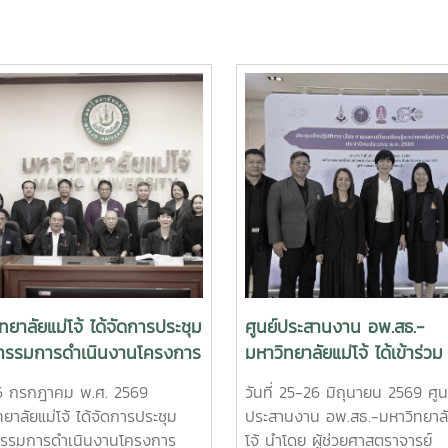
ทยาลัยแม่โจ้ ได้จัดการประชุม
ศูนย์ประสานงาน อพ.สธ.-
รรมการดำเนินงานโครงการ
มหาวิทยาลัยแม่โจ้ ได้เข้าร่วม
กษ์พันธุกรรมพืชอันเนื่องมา
ประชุมเชิงปฏิบัติการ เรื่อง 
่ 6 กรกฎาคม พ.ศ. 2569
วันที่ 25-26 มิถุนายน 2569 ศูน
ระราชดำริ สมเด็จพระเทพรัต
แลกเปลี่ยนเรียนรู้ระหว่างเครื
ยาลัยแม่โจ้ ได้จัดการประชุม
ประสานงาน อพ.สธ.-มหาวิทยาลั
ุดาฯ สยามบรมราชกุมารี
C-อพ.สธ. ประจำปีงบประมา
รรมการดำเนินงานโครงการ
โจ้ นำโดย ผู้ช่วยศาสตราจารย์