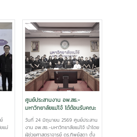
ศูนย์ประสานงาน อพ.สธ.-
มหาวิทยาลัยแม่โจ้ ได้ต้อนรับคณะ
การ
ศึกษาดูงานจาก เทศบาลเมืองต้น
ย์
วันที่ 24 มิถุนายน 2569 ศูนย์ประสาน
อข่าย
เปา จังหวัดเชียงใหม่
ยแม่
งาน อพ.สธ.-มหาวิทยาลัยแม่โจ้ นำโดย
ณ
ผู้ช่วยศาสตราจารย์ ดร.ทิพย์สุดา ตั้ง