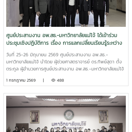
ธาราฉาย รองผู้อำนวยการศูนย์ประสานงาน อพ.สธ.-
มหาวิทยาลัยแม่โจ้ หน้าที่เป็นฝ่ายเลขานุการการประชุม การ
ประชุมครั้งนี้มีคณะกรรมการดำเนินงานโครงการ อพ.สธ.-มจ.
ประกอบด้วย รองอธิการบดี ผู้ช่วยอธิการบดี คณบดี และผู้
อำนวยการสำนักวิจัยและส่งเสริมวิชาการการเกษตร เข้าร่วม
ศูนย์ประสานงาน อพ.สธ.-มหาวิทยาลัยแม่โจ้ ได้เข้าร่วม
ประชุมรวมทั้งสิ้น 32 ท่าน โดยเข้าร่วม ณ ห้องประชุม จำนวน
ประชุมเชิงปฏิบัติการ เรื่อง การแลกเปลี่ยนเรียนรู้ระหว่าง
28 ท่าน และผ่านระบบประชุมออนไลน์ Zoom Meeting จำนวน
เครือข่าย C-อพ.สธ. ประจำปีงบประมาณ พ.ศ. 2569
4 ท่าน ซึ่งในการประชุมครั้งนี้มีวาระสำคัญ อาทิเช่น สรุปผลการ
วันที่ 25-26 มิถุนายน 2569 ศูนย์ประสานงาน อพ.สธ.-
ดำเนินงานการจัดการประชุมวิชาการและนิทรรศการ ครั้งที่ 12
มหาวิทยาลัยแม่โจ้ นำโดย ผู้ช่วยศาสตราจารย์ ดร.ทิพย์สุดา ตั้ง
ทรัพยากรไทย : หวนดูทรัพย์สิ่งสินตน สรุปผลการดำเนินงาน
ตระกูล ผู้อำนวยการศูนย์ประสานงาน อพ.สธ.-มหาวิทยาลัยแม่โจ้
ของศูนย์ประสานงาน อพ.สธ.-มหาวิทยาลัยแม่โจ้ ประจำ
และดร.อนุวัฒน์ จรัสรัตนไพบูลย์รองคณบดี มหาวิทยาลัยแม่โจ้-
1 กรกฎาคม 2569 |
488
ปีงบประมาณ 2568 - 2569 รวมทั้งการนำเสนอแผนแม่บท
แพร่ เฉลิมพระเกียรติ ได้เข้าร่วม ประชุมเชิงปฏิบัติการ เรื่อง การ
เฉลิมพระเกียรติระยะห้าปีที่ 8 (พ.ศ. 2570–2574) โครงการ
แลกเปลี่ยนเรียนรู้ระหว่างเครือข่าย C-อพ.สธ. ประจำ
อนุรักษ์พันธุกรรมพืชอันเนื่องมาจากพระราชดำริ สมเด็จพระเทพ
ปีงบประมาณ พ.ศ. 2569ณ โรงแรมอมารีดอนเมือง แอร์พอร์ต
รัตนราชสุดาฯ สยามบรมราชกุมารี สนองพระราชดำริ โดย
กรุงเทพมหานคร
มหาวิทยาลัยแม่โจ้ เพื่อใช้เป็นกรอบแนวทางในการขับเคลื่อนการ
ดำเนินงานของมหาวิทยาลัยแม่โจ้ให้เป็นไปตามแนวพระราชดำริ
และนโยบายของโครงการ อพ.สธ. อย่างมีประสิทธิภาพและต่อ
เนื่อง