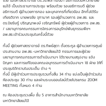
โดย รองศาสตราจารย์ ดร.วีระพล ทองมา อธิการบดีมหาวิทยาลัย
แม่โจ้ เป็นประธานการประชุม พร้อมด้วย รองอธิการบดี ผู้ช่วย
อธิการบดี ผู้อำนวยการกอง และบุคลากรที่เกี่ยวข้อง อีกทั้งได้รับ
เกียรติจาก นายพรชัย จุฑามาศ รองผู้อำนวยการ อพ.สธ. และ
ดร.ปิยรัษฎ์ ปริญญาพงษ์ เจริญทรัพย์ ผู้ช่วยผู้อำนวยการ อพ.สธ.
/ เลขานุการคณะกรรมการโครงการอนุรักษ์พันธุกรรมพืชฯ
อพ.สธ.เข้าร่วมประชุมในครั้งนี้ด้วย
ทั้งนี้ ผู้ช่วยศาสตราจารย์ ดร.ทิพย์สุดา ตั้งตระกูล ผู้อำนวยการศูนย์
ประสานงาน อพ.สธ.-มหาวิทยาลัยแม่โจ้ กรรมการและผู้ช่วย
เลขานุการคณะกรรมการดำเนินงานฯ ได้รายงานสรุปงาน แจ้ง
ปัญหา และการแก้ไขของคณะอนุกรรมการดำเนินงานฯ 18 ฝ่าย ให้ที่
ประชุมได้ทราบในประเด็น ต่าง ๆ
ทั้งนี้ มีผู้เข้าร่วมการประชุมรวมทั้งสิ้น 34 ท่าน แบ่งเป็นผู้เข้าร่วมใน
ห้องประชุม 30 ท่าน และผ่านระบบออนไลน์ด้วยโปรแกรม ZOOM
MEETING ทั้งหมด 4 ท่าน
ณ ห้องประชุมรวงผึ้ง ชั้น 5 อาคารสำนักงานมหาวิทยาลัย
มหาวิทยาลัยแม่โจ้