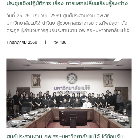
ประชุมเชิงปฏิบัติการ เรื่อง การแลกเปลี่ยนเรียนรู้ระหว่าง
28 ท่าน และผ่านระบบประชุมออนไลน์ Zoom Meeting จำนวน
เครือข่าย C-อพ.สธ. ประจำปีงบประมาณ พ.ศ. 2569
4 ท่าน ซึ่งในการประชุมครั้งนี้มีวาระสำคัญ อาทิเช่น สรุปผลการ
วันที่ 25-26 มิถุนายน 2569 ศูนย์ประสานงาน อพ.สธ.-
ดำเนินงานการจัดการประชุมวิชาการและนิทรรศการ ครั้งที่ 12
มหาวิทยาลัยแม่โจ้ นำโดย ผู้ช่วยศาสตราจารย์ ดร.ทิพย์สุดา ตั้ง
ทรัพยากรไทย : หวนดูทรัพย์สิ่งสินตน สรุปผลการดำเนินงาน
ตระกูล ผู้อำนวยการศูนย์ประสานงาน อพ.สธ.-มหาวิทยาลัยแม่โจ้
ของศูนย์ประสานงาน อพ.สธ.-มหาวิทยาลัยแม่โจ้ ประจำ
และดร.อนุวัฒน์ จรัสรัตนไพบูลย์รองคณบดี มหาวิทยาลัยแม่โจ้-
1 กรกฎาคม 2569 |
436
ปีงบประมาณ 2568 - 2569 รวมทั้งการนำเสนอแผนแม่บท
แพร่ เฉลิมพระเกียรติ ได้เข้าร่วม ประชุมเชิงปฏิบัติการ เรื่อง การ
เฉลิมพระเกียรติระยะห้าปีที่ 8 (พ.ศ. 2570–2574) โครงการ
แลกเปลี่ยนเรียนรู้ระหว่างเครือข่าย C-อพ.สธ. ประจำ
อนุรักษ์พันธุกรรมพืชอันเนื่องมาจากพระราชดำริ สมเด็จพระเทพ
ปีงบประมาณ พ.ศ. 2569ณ โรงแรมอมารีดอนเมือง แอร์พอร์ต
รัตนราชสุดาฯ สยามบรมราชกุมารี สนองพระราชดำริ โดย
กรุงเทพมหานคร
มหาวิทยาลัยแม่โจ้ เพื่อใช้เป็นกรอบแนวทางในการขับเคลื่อนการ
ดำเนินงานของมหาวิทยาลัยแม่โจ้ให้เป็นไปตามแนวพระราชดำริ
และนโยบายของโครงการ อพ.สธ. อย่างมีประสิทธิภาพและต่อ
เนื่อง
ศูนย์ประสานงาน อพ.สธ.-มหาวิทยาลัยแม่โจ้ ได้ต้อนรับ