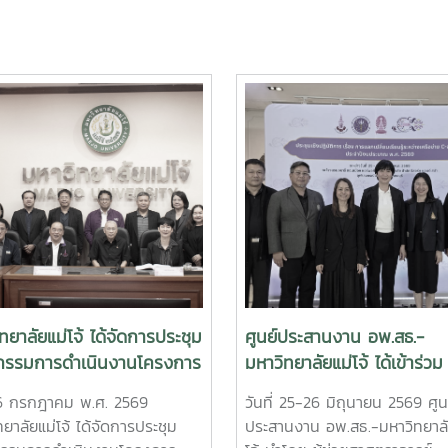
ทยาลัยแม่โจ้ ได้จัดการประชุม
ศูนย์ประสานงาน อพ.สธ.-
รรมการดำเนินงานโครงการ
มหาวิทยาลัยแม่โจ้ ได้เข้าร่วม
กษ์พันธุกรรมพืชอันเนื่องมา
ประชุมเชิงปฏิบัติการ เรื่อง 
่ 6 กรกฎาคม พ.ศ. 2569
วันที่ 25-26 มิถุนายน 2569 ศูน
ระราชดำริ สมเด็จพระเทพรัต
แลกเปลี่ยนเรียนรู้ระหว่างเครื
ยาลัยแม่โจ้ ได้จัดการประชุม
ประสานงาน อพ.สธ.-มหาวิทยาลั
ุดาฯ สยามบรมราชกุมารี
C-อพ.สธ. ประจำปีงบประมา