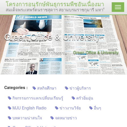
โครงการอนุรักษ์พันธุกรรมพืชอันเนื่องมาจากพระ
เมนู
สมเด็จพระเทพรัตนราชสุดาฯ สยามบรมราชกุมารี มหาวิทยาลัยแม่โจ้
Green Office & University
หน้าแรก
ข่าวสารกิจกรรม
Green Office & University
Categories :
สหกิจศึกษา
ข่าวผู้บริหาร
กิจกรรมการแลกเปลี่ยนเรียนรู้
ครัวอิ่มอุ่น
MJU English Radio
ข่าวงานวิจัย
อื่นๆ
บทความน่าสนใจ
จดหมายข่าว