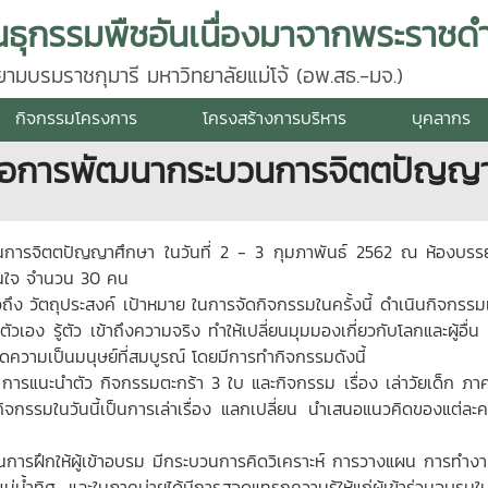
นธุกรรมพืชอันเนื่องมาจากพระราชดำ
มบรมราชกุมารี มหาวิทยาลัยแม่โจ้ (อพ.สธ.-มจ.)
กิจกรรมโครงการ
โครงสร้างการบริหาร
บุคลากร
พื่อการพัฒนากระบวนการจิตตปัญญ
รจิตตปัญญาศึกษา ในวันที่ 2 - 3 กุมภาพันธ์ 2562 ณ ห้องบรรยา
ี่สนใจ จำนวน 30 คน
วถึง วัตถุประสงค์ เป้าหมาย ในการจัดกิจกรรมในครั้งนี้ ดำเนินกิจ
งตัวเอง รู้ตัว เข้าถึงความจริง ทำให้เปลี่ยนมุมมองเกี่ยวกับโลกและผู้อ
กิดความเป็นมนุษย์ที่สมบูรณ์ โดยมีการทำกิจกรรมดังนี้
รแนะนำตัว กิจกรรมตะกร้า 3 ใบ และกิจกรรม เรื่อง เล่าวัยเด็ก ภา
งกิจกรรมในวันนี้เป็นการเล่าเรื่อง แลกเปลี่ยน นำเสนอแนวคิดของแต่ล
ารฝึกให้ผู้เข้าอบรม มีกระบวนการคิดวิเคราะห์ การวางแผน การทำงานเ
น้ำทิศ และในภาคบ่ายได้มีการสอดแทรกความรู้ให้แก่ผู้เข้าร่วมอบรมในเ