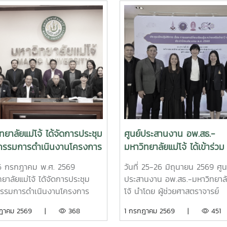
ทยาลัยแม่โจ้ ได้จัดการประชุม
ศูนย์ประสานงาน อพ.สธ.-
รรมการดำเนินงานโครงการ
มหาวิทยาลัยแม่โจ้ ได้เข้าร่วม
กษ์พันธุกรรมพืชอันเนื่องมา
ประชุมเชิงปฏิบัติการ เรื่อง 
่ 6 กรกฎาคม พ.ศ. 2569
วันที่ 25-26 มิถุนายน 2569 ศูน
ระราชดำริ สมเด็จพระเทพรัต
แลกเปลี่ยนเรียนรู้ระหว่างเครื
ยาลัยแม่โจ้ ได้จัดการประชุม
ประสานงาน อพ.สธ.-มหาวิทยาลั
ุดาฯ สยามบรมราชกุมารี
C-อพ.สธ. ประจำปีงบประมา
รรมการดำเนินงานโครงการ
โจ้ นำโดย ผู้ช่วยศาสตราจารย์
ทยาลัยแม่โจ้ (อพ.สธ.-มจ.)
พ.ศ. 2569
กษ์พันธุกรรมพืชอันเนื่องมาจาก
ดร.ทิพย์สุดา ตั้งตระกูล ผู้อำนว
กฎาคม 2569 |
368
1 กรกฎาคม 2569 |
451
ี่ 1/2569
ชดำริ สมเด็จพระเทพรัตราชสุ
ศูนย์ประสานงาน อพ.สธ.-มหาวิ