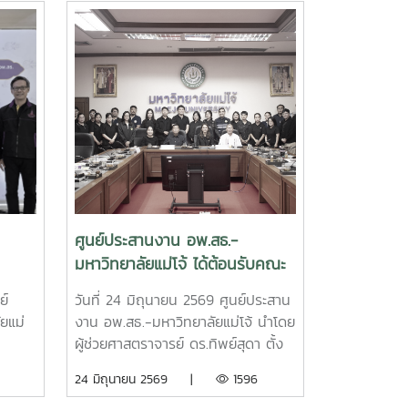
ศูนย์ประสานงาน อพ.สธ.-
มหาวิทยาลัยแม่โจ้ ได้ต้อนรับคณะ
การ
ศึกษาดูงานจาก เทศบาลเมืองต้น
ย์
วันที่ 24 มิถุนายน 2569 ศูนย์ประสาน
อข่าย
เปา จังหวัดเชียงใหม่
ยแม่
งาน อพ.สธ.-มหาวิทยาลัยแม่โจ้ นำโดย
ณ
ผู้ช่วยศาสตราจารย์ ดร.ทิพย์สุดา ตั้ง
ยการ
ตระกูล ผู้อำนวยการศูนย์ประสานงาน
24 มิถุนายน 2569 |
1596
ทยาลัย
อพ.สธ.-มหาวิทยาลัยแม่โจ้ และเจ้า