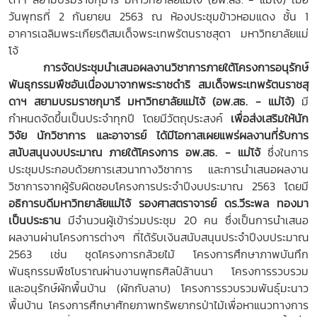
วันพุทธที่ 2 กันยายน 2563 ณ ห้องประชุมข้าวหอมแดง ชั้น 1
อาคารเฉลิมพระเกียรติสมเด็จพระเทพรัตนราชสุดา มหาวิทยาลัยแม่
โจ้
การจัดประชุมนำเสนอผลงานวิชาการภายใต้โครงการอนุรักษ์
พันธุกรรมพืชอันเนื่องมาจากพระราชดำริ สมเด็จพระเทพรัตนราชสุ
ดาฯ สยามบรมราชกุมารี มหาวิทยาลัยแม่โจ้ (อพ.สธ. - แม่โจ้)
มี
กำหนดจัดขึ้นเป็นประจำทุกปี โดยมีวัตถุประสงค์
เพื่อส่งเสริมให้นัก
วิจัย นักวิชาการ และอาจารย์ ได้มีโอกาสเผยแพร่ผลงานที่รับการ
สนับสนุนงบประมาณ ภายใต้โครงการ อพ.สธ. - แม่โจ้
ซึ่งในการ
ประชุมประกอบด้วยการเสวนาทางวิชาการ และการนำเสนอผลงาน
วิชาการจากผู้รับผิดชอบโครงการประจำปีงบประมาณ 2563 โดยมี
อธิการบดีมหาวิทยาลัยแม่โจ้ รองศาสตราจารย์ ดร.วีระพล ทองมา
เป็นประธาน
มีจำนวนผู้เข้าร่วมประชุม 20 คน ซึ่งเป็นการนำเสนอ
ผลงานผ่านโครงการต่างๆ ที่ได้รับเงินสนับสนุนประจำปีงบประมาณ
2563 เช่น ชุดโครงการกล้วยไม้ โครงการศึกษาภาพบันทึก
พันธุกรรมพืชโบราณผ่านงานพุทธศิลป์ล้านนา โครงการรวบรวม
และอนุรักษ์ผักพื้นบ้าน (ผักกับลาบ) โครงการรวบรวมพันธุ์มะนาว
พื้นบ้าน โครงการศึกษาศักยภาพทรัพยากรป่าไม้เพื่อหาแนวทางการ