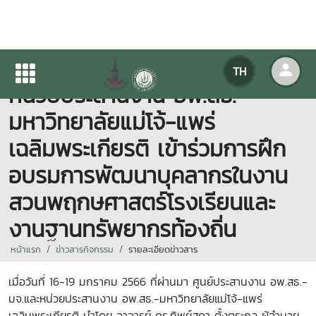
ศูนย์ประสานงาน อพ.สธ.-มจ.และ
TH
หน่วยประสานงาน อพ.สธ.-
มหาวิทยาลัยแม่โจ้-แพร่
เฉลิมพระเกียรติ เข้าร่วมการฝึก
อบรมการพัฒนาบุคลากรในงาน
สวนพฤกษศาสตร์โรงเรียนและ
งานฐานทรัพยากรท้องถิ่น
หน้าแรก
ข่าวสารกิจกรรม
รายละเอียดข่าวสาร
เมื่อวันที่ 16-19 มกราคม 2566 ที่ผ่านมา
ศูนย์ประสานงาน อพ.สธ.-
มจ.และหน่วยประสานงาน อพ.สธ.-มหาวิทยาลัยแม่โจ้-แพร่
เฉลิมพระเกียรติ
นำโดย อาจารย์ ดร.ทิพย์สุดา ตั้งตระกูล ผู้อำนวย