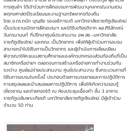
การศูนย์ฯ ได้เข้าร่วม
การฝึกอบรมการพัฒนาบุคลากรในงานสวน
พฤกษศาสตร์โรงเรียนและงานฐานทรัพยากรท้องถิ่น
โ
ดย
อ.ดร.ถนัด บุญชัย รองอธิการบดี มหาวิทยาลัยราชภัฏเชียงใหม่
เป็นประธานเปิดการฝึกอบรมฯ
และได้รับเกียรติจาก ผอ.ศิริลักษณ์
จันทรมานนท์
ที่ปรึกษาศูนย์ประสานงาน อพ.สธ.-มหาวิทยาลัย
ราชภัฏเชียงใหม่ และคณะ เป็นวิทยากร เ
พื่อให้ผู้เข้าร่วมการอบรม
สามารถนำไปใช้ในการเป็นวิทยากร และผู้ดำเนินการเยี่ยมเยียน
พิจารณาให้คะแนนสถานศึกษาและองค์กรปกครองส่วนท้องถิ่นที่เป็น
สมาชิกเครือข่ายฯ ตลอดจนการสร้างเครือข่ายการทำงานร่วมกัน
ระหว่าง ศูนย์แม่ข่ายประสานงาน ศูนย์ประสานงาน ซึ่งกระบวนการที่
ใช้ในการอบรมในครั้งนี้ ประกอบด้วยการบรรยายและการปฏิบัติการ
การสรุปผลและนำเสนอผลการปฏิบัติการ เพื่อให้เกิดความรอบรู้
เชี่ยวชาญ และถ่ายทอดได้
ณ ห้องประชุมเอื้องคำ ชั้น 3 อาคาร
ราชภัฏเฉลิมพระเกียรติ มหาวิทยาลัยราชภัฏเชียงใหม่ มีผู้เข้าร่วม
จำนวน 50 ท่าน