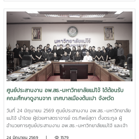
เฉลิมพระเกียรติระยะห้าปีที่ 8 (พ.ศ. 2570–2574) โครงการ
แลกเปลี่ยนเรียนรู้ระหว่างเครือข่าย C-อพ.สธ. ประจำ
อนุรักษ์พันธุกรรมพืชอันเนื่องมาจากพระราชดำริ สมเด็จพระเทพ
ปีงบประมาณ พ.ศ. 2569ณ โรงแรมอมารีดอนเมือง แอร์พอร์ต
รัตนราชสุดาฯ สยามบรมราชกุมารี สนองพระราชดำริ โดย
กรุงเทพมหานคร
มหาวิทยาลัยแม่โจ้ เพื่อใช้เป็นกรอบแนวทางในการขับเคลื่อนการ
ดำเนินงานของมหาวิทยาลัยแม่โจ้ให้เป็นไปตามแนวพระราชดำริ
และนโยบายของโครงการ อพ.สธ. อย่างมีประสิทธิภาพและต่อ
เนื่อง
ศูนย์ประสานงาน อพ.สธ.-มหาวิทยาลัยแม่โจ้ ได้ต้อนรับ
คณะศึกษาดูงานจาก เทศบาลเมืองต้นเปา จังหวัด
เชียงใหม่
วันที่ 24 มิถุนายน 2569 ศูนย์ประสานงาน อพ.สธ.-มหาวิทยาลัย
แม่โจ้ นำโดย ผู้ช่วยศาสตราจารย์ ดร.ทิพย์สุดา ตั้งตระกูล ผู้
อำนวยการศูนย์ประสานงาน อพ.สธ.-มหาวิทยาลัยแม่โจ้ และเจ้า
หน้าที่ ศูนย์ประสานงาน อพ.สธ.-มหาวิทยาลัยแม่โจ้ ได้ต้อนรับ
24 มิถุนายน 2569 |
1579