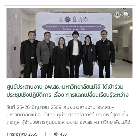
มหาวิทยาลัยแม่โจ้ โดยมี รศ.ดร.วีระพล ทองมา อธิการบดี
มหาวิทยาลัยแม่โจ้ ประธานคณะกรรมการดำเนินงานฯ เป็น
ประธานการประชุม และได้รับเกียรติจาก นายพรชัย จุฑามาศ รอง
ผู้อำนวยการ อพ.สธ. และ ดร.ปิยรัษฎ์ ปริญญาพงษ์ เจริญทรัพย์
ผู้ช่วยผู้อำนวยการ อพ.สธ./เลขานุการคณะกรรมการ อพ.สธ.เข้า
ร่วมการประชุม โดยมี ผศ.ดร.ทิพย์สุดา ตั้งตระกูล ผู้อำนวยการ
ศูนย์ประสานงาน อพ.สธ.-มหาวิทยาลัยแม่โจ้ และผศ.ดร.เยาวนิตย์
ธาราฉาย รองผู้อำนวยการศูนย์ประสานงาน อพ.สธ.-
มหาวิทยาลัยแม่โจ้ หน้าที่เป็นฝ่ายเลขานุการการประชุม การ
ประชุมครั้งนี้มีคณะกรรมการดำเนินงานโครงการ อพ.สธ.-มจ.
ประกอบด้วย รองอธิการบดี ผู้ช่วยอธิการบดี คณบดี และผู้
อำนวยการสำนักวิจัยและส่งเสริมวิชาการการเกษตร เข้าร่วม
ศูนย์ประสานงาน อพ.สธ.-มหาวิทยาลัยแม่โจ้ ได้เข้าร่วม
ประชุมรวมทั้งสิ้น 32 ท่าน โดยเข้าร่วม ณ ห้องประชุม จำนวน
ประชุมเชิงปฏิบัติการ เรื่อง การแลกเปลี่ยนเรียนรู้ระหว่าง
28 ท่าน และผ่านระบบประชุมออนไลน์ Zoom Meeting จำนวน
เครือข่าย C-อพ.สธ. ประจำปีงบประมาณ พ.ศ. 2569
4 ท่าน ซึ่งในการประชุมครั้งนี้มีวาระสำคัญ อาทิเช่น สรุปผลการ
วันที่ 25-26 มิถุนายน 2569 ศูนย์ประสานงาน อพ.สธ.-
ดำเนินงานการจัดการประชุมวิชาการและนิทรรศการ ครั้งที่ 12
มหาวิทยาลัยแม่โจ้ นำโดย ผู้ช่วยศาสตราจารย์ ดร.ทิพย์สุดา ตั้ง
ทรัพยากรไทย : หวนดูทรัพย์สิ่งสินตน สรุปผลการดำเนินงาน
ตระกูล ผู้อำนวยการศูนย์ประสานงาน อพ.สธ.-มหาวิทยาลัยแม่โจ้
ของศูนย์ประสานงาน อพ.สธ.-มหาวิทยาลัยแม่โจ้ ประจำ
และดร.อนุวัฒน์ จรัสรัตนไพบูลย์รองคณบดี มหาวิทยาลัยแม่โจ้-
1 กรกฎาคม 2569 |
435
ปีงบประมาณ 2568 - 2569 รวมทั้งการนำเสนอแผนแม่บท
แพร่ เฉลิมพระเกียรติ ได้เข้าร่วม ประชุมเชิงปฏิบัติการ เรื่อง การ