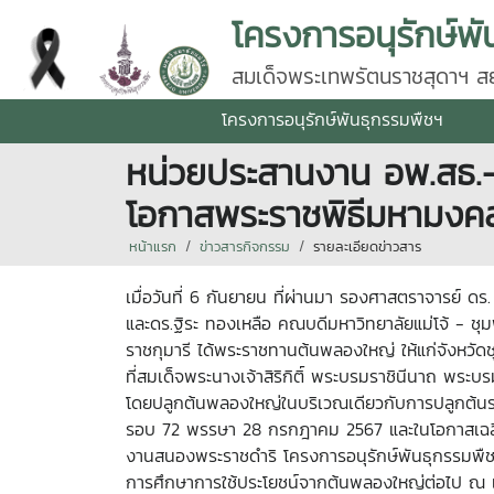
โครงการอนุรักษ์พั
สมเด็จพระเทพรัตนราชสุดาฯ สยา
โครงการอนุรักษ์พันธุกรรมพืชฯ
หน่วยประสานงาน อพ.สธ.-ม
โอกาสพระราชพิธีมหามง
หน้าแรก
ข่าวสารกิจกรรม
รายละเอียดข่าวสาร
เมื่อวันที่ 6 กันยายน ที่ผ่านมา รองศาสตราจารย์ ดร
และดร.ฐิระ ทองเหลือ คณบดีมหาวิทยาลัยแม่โจ้ - 
ราชกุมารี ได้พระราชทานต้นพลองใหญ่ ให้แก่จังหวั
ที่สมเด็จพระนางเจ้าสิริกิติ์ พระบรมราชินีนาถ พระบ
โดยปลูกต้นพลองใหญ่ในบริเวณเดียวกับการปลูกต้นรว
รอบ 72 พรรษา 28 กรกฎาคม 2567 และในโอกาสเฉลิมพ
งานสนองพระราชดำริ โครงการอนุรักษ์พันธุกรรมพืชอั
การศึกษาการใช้ประโยชน์จากต้นพลองใหญ่ต่อไป ณ แ