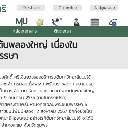
ริ
หน้าแรก
ภาษาไทย
ผู้ดูแลระบบ
กล่องเอกสาร
ติดต่อเรา
ต้นพลองใหญ่ เนื่องใน
รรษา
งศักดิ์ ศรีเงินยวงรองอธิการบดีมหาวิทยาลัยแม่โจ้
ธิราชเจ้า กรมสมเด็จพระเทพรัตนราชสุดาฯ
สยามบรม
่อเป็นการ สืบสาน รักษา และต่อยอด จากต้นพลองใหญ่
นที่ 9 กันยายน 2535 (ต้นไม้ทรงโปรด)
งในโอกาสพระราชพิธีมหามงคลเฉลิมพระชนมพรรษา 6
ชนนีพันปีหลวง 12 สิงหาคม 2567 อีกทั้งยังเป็น
ี (อพ.สธ.) อย่างไรก็ดีมหาวิทยาลัยแม่โจ้ จะได้มี
 อำเภอละแม จังหวัดชุมพร