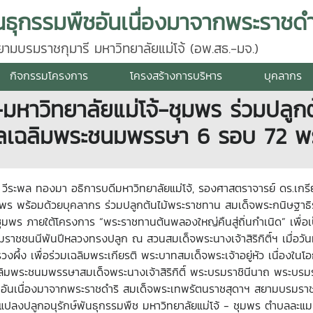
นธุกรรมพืชอันเนื่องมาจากพระราชดำ
มบรมราชกุมารี มหาวิทยาลัยแม่โจ้ (อพ.สธ.-มจ.)
กิจกรรมโครงการ
โครงสร้างการบริหาร
บุคลากร
หาวิทยาลัยแม่โจ้-ชุมพร ร่วมปลูก
คลเฉลิมพระชนมพรรษา 6 รอบ 72 พ
. วีระพล ทองมา อธิการบดีมหาวิทยาลัยแม่โจ้, รองศาสตราจารย์ ดร.เกรีย
ชุมพร พร้อมด้วยบุคลากร ร่วมปลูกต้นไม้พระราชทาน สมเด็จพระกนิษฐา
ดชุมพร ภายใต้โครงการ “พระราชทานต้นพลองใหญ่คืนสู่ถิ่นกำเนิด” เพื
รมราชชนนีพันปีหลวงทรงปลูก ณ สวนสมเด็จพระนางเจ้าสิริกิติ์ฯ เมื่อวั
งผึ้ง เพื่อร่วมเฉลิมพระเกียรติ พระบาทสมเด็จพระเจ้าอยู่หัว เนื่อ
ระชนมพรรษาสมเด็จพระนางเจ้าสิริกิติ์ พระบรมราชินีนาถ พระบรมราช
นเนื่องมาจากพระราชดำริ สมเด็จพระเทพรัตนราชสุดาฯ สยามบรมราชกุมาร
ปลงปลูกอนุรักษ์พันธุกรรมพืช มหาวิทยาลัยแม่โจ้ - ชุมพร ตำบลละแม